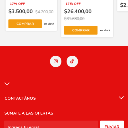
-
17
%
OFF
-
17
%
OFF
$2
$3.500,00
$26.400,00
$4.200,00
$31.680,00
COMPRAR
en stock
COMPRAR
en stock
CONTACTÁNOS
SUMATE A LAS OFERTAS