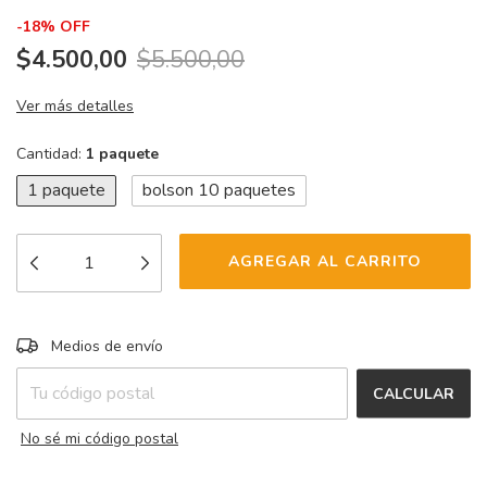
-
18
%
OFF
$4.500,00
$5.500,00
Ver más detalles
Cantidad:
1 paquete
1 paquete
bolson 10 paquetes
CAMBIAR CP
Entregas para el CP:
Medios de envío
CALCULAR
No sé mi código postal