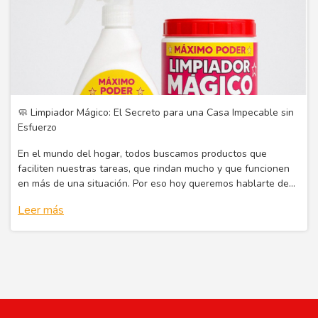
🧼 Limpiador Mágico: El Secreto para una Casa Impecable sin
Esfuerzo
En el mundo del hogar, todos buscamos productos que
faciliten nuestras tareas, que rindan mucho y que funcionen
en más de una situación. Por eso hoy queremos hablarte de
un producto que está revolucionando la limpieza del hogar:
Leer más
nuestro Limpiador Mág