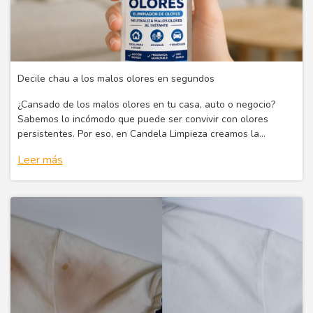
Decile chau a los malos olores en segundos
¿Cansado de los malos olores en tu casa, auto o negocio?
Sabemos lo incómodo que puede ser convivir con olores
persistentes. Por eso, en Candela Limpieza creamos la
solución ideal: nuestro Quita Olores, un producto diseñado
Leer más
para eliminar los olores d