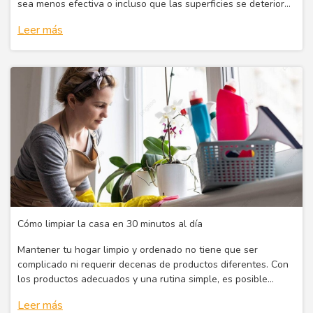
sea menos efectiva o incluso que las superficies se deterioren
con el tiempo. Conocer estos errores puede ayudarte a limpiar
Leer más
mejor, ahor
Cómo limpiar la casa en 30 minutos al día
Mantener tu hogar limpio y ordenado no tiene que ser
complicado ni requerir decenas de productos diferentes. Con
los productos adecuados y una rutina simple, es posible
mantener cada espacio de la casa impecable en pocos
Leer más
minutos al día.