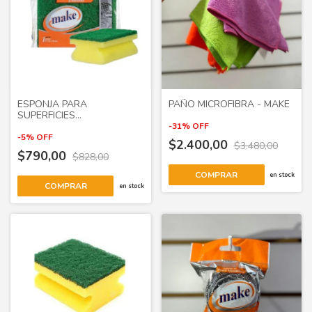
ESPONJA PARA
PAÑO MICROFIBRA - MAKE
SUPERFICIES
ANTIADHERENTE - MAKE
-
31
%
OFF
-
5
%
OFF
$2.400,00
$3.480,00
$790,00
$828,00
en stock
en stock