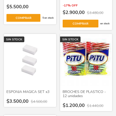
-
17
%
OFF
$5.500,00
$2.900,00
$3.480,00
COMPRAR
5
en stock
COMPRAR
en stock
SIN STOCK
SIN STOCK
ESPONJA MAGICA SET x3
BROCHES DE PLASTICO -
12 unidades
$3.500,00
$4.500,00
$1.200,00
$1.440,00