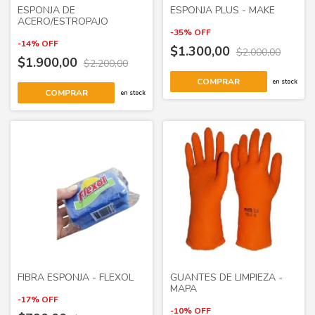
ESPONJA DE
ESPONJA PLUS - MAKE
ACERO/ESTROPAJO
-
35
%
OFF
-
14
%
OFF
$1.300,00
$2.000,00
$1.900,00
$2.200,00
COMPRAR
en stock
COMPRAR
en stock
FIBRA ESPONJA - FLEXOL
GUANTES DE LIMPIEZA -
MAPA
-
17
%
OFF
-
10
%
OFF