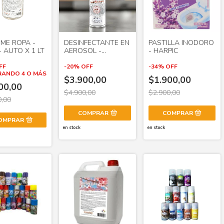
ME ROPA -
DESINFECTANTE EN
PASTILLA INODORO
 AUTO X 1 LT
AEROSOL -
- HARPIC
LYSOFORM
FF
-
20
%
OFF
-
34
%
OFF
ANDO 4 O MÁS
$3.900,00
$1.900,00
00,00
$4.900,00
$2.900,00
0,00
COMPRAR
OMPRAR
en stock
en stock