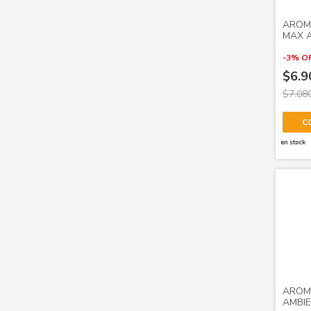
AROM
MAX 
UNID
-
3
%
O
$6.9
$7.08
C
en stock
AROM
AMBIE