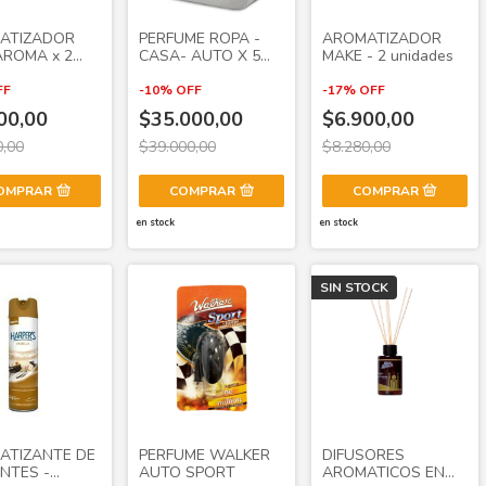
ATIZADOR
PERFUME ROPA -
AROMATIZADOR
AROMA x 2
CASA- AUTO X 5
MAKE - 2 unidades
ADES
LTS
FF
-
10
%
OFF
-
17
%
OFF
00,00
$35.000,00
$6.900,00
0,00
$39.000,00
$8.280,00
OMPRAR
COMPRAR
en stock
en stock
SIN STOCK
ATIZANTE DE
PERFUME WALKER
DIFUSORES
NTES -
AUTO SPORT
AROMATICOS EN