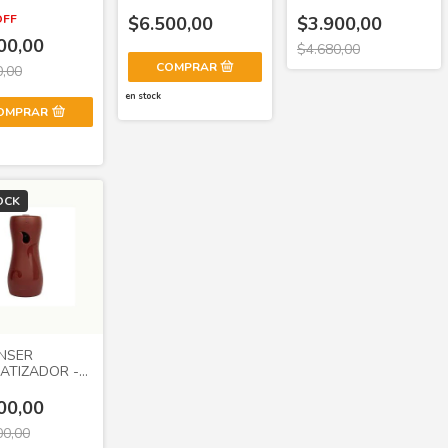
ERS
VARILLA - MAX
AROMA
OFF
$6.500,00
$3.900,00
00,00
$4.680,00
0,00
en stock
OMPRAR
OCK
ENSER
ATIZADOR -
IRUS
00,00
00,00