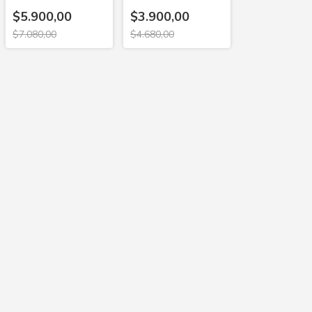
unidades
VARILLA -
AEROSOFT
$5.900,00
$3.900,00
$7.080,00
$4.680,00