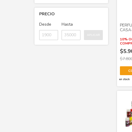
PRECIO
Desde
Hasta
PERFU
CASA-
APLICAR
10% O
COMPR
$5.9
$7.80
C
en stock