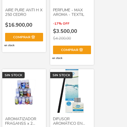
AIRE PURE ANTI H X
PERFUME - MAX
250 CEDRO
AROMA - TEXTIL
-
17
%
OFF
$16.900,00
$3.500,00
$4.200,00
en stock
en stock
SIN STOCK
SIN STOCK
AROMATIZADOR
DIFUSOR
FRAGANSS x 2
AROMÁTICO EN