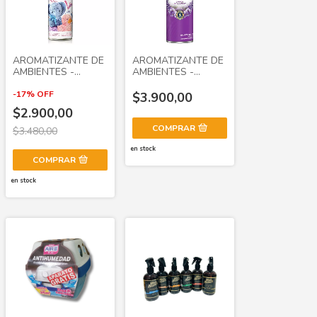
AROMATIZANTE DE
AROMATIZANTE DE
AMBIENTES -
AMBIENTES -
POETT
GLADE
-
17
%
OFF
$3.900,00
$2.900,00
COMPRAR
$3.480,00
en stock
COMPRAR
en stock