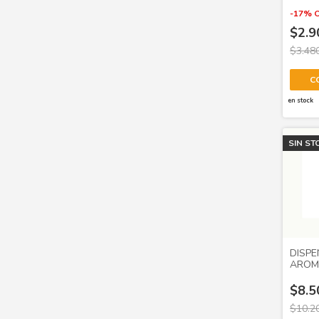
HARP
-
17
%
$2.9
$3.48
C
en stock
SIN ST
DISP
AROM
SAPH
$8.5
$10.2