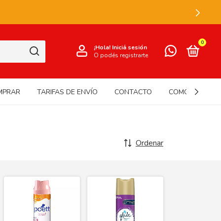
0
¡Hola!
Iniciá sesión
O podés registrarte
MPRAR
TARIFAS DE ENVÍO
CONTACTO
COMO USAR N
Ordenar