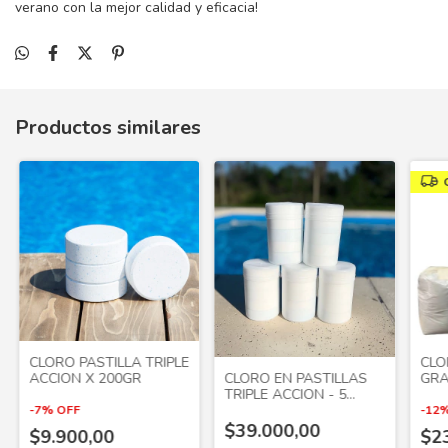
verano con la mejor calidad y eficacia!
Productos similares
CLORO PASTILLA TRIPLE
CLO
CLORO EN PASTILLAS
ACCION X 200GR
GR
TRIPLE ACCION - 5
INS
Kilogramos
50 
-
7
%
OFF
-
12
$39.000,00
$9.900,00
$2