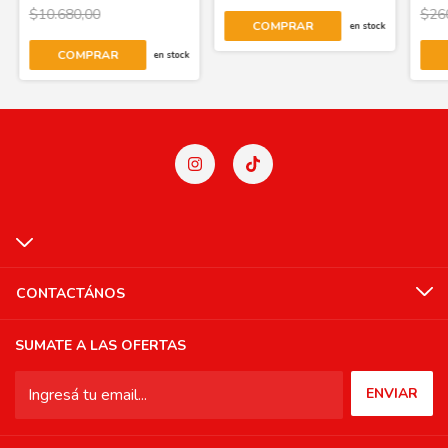
$10.680,00
$26
COMPRAR
en stock
COMPRAR
en stock
CONTACTÁNOS
SUMATE A LAS OFERTAS