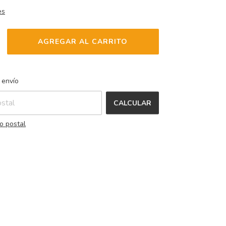
es
CAMBIAR CP
l CP:
 envío
CALCULAR
o postal