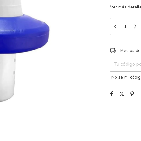
Ver más detall
Entregas para e
Medios de
No sé mi códig