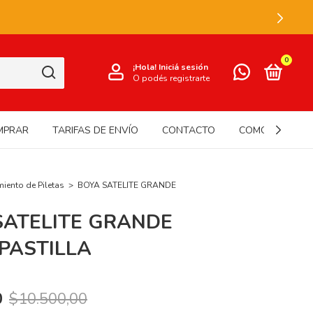
0
¡Hola!
Iniciá sesión
O podés registrarte
MPRAR
TARIFAS DE ENVÍO
CONTACTO
COMO USAR N
iento de Piletas
>
BOYA SATELITE GRANDE
SATELITE GRANDE
PASTILLA
0
$10.500,00