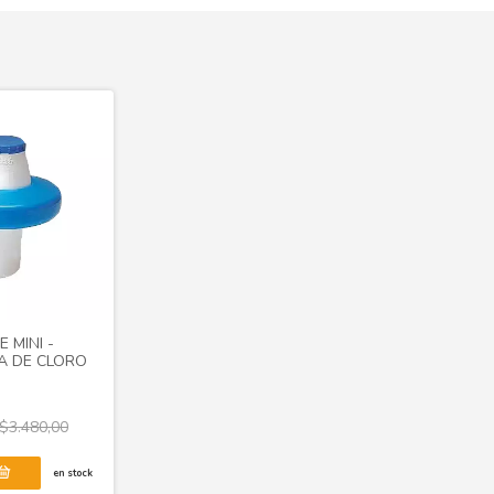
 MINI -
A DE CLORO
$3.480,00
en stock