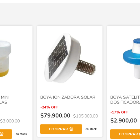
MINI
BOYA IONIZADORA SOLAR
BOYA SATELITE
LAS
DOSIFICADOR
-
24
%
OFF
-
17
%
OFF
$79.900,00
$105.000,00
$2.900,00
$3.000,00
en stock
en stock