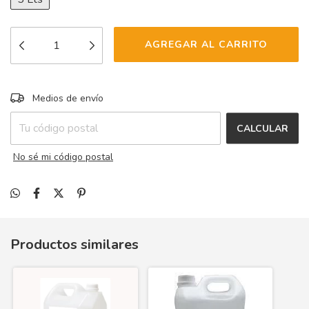
CAMBIAR CP
Entregas para el CP:
Medios de envío
CALCULAR
No sé mi código postal
Productos similares